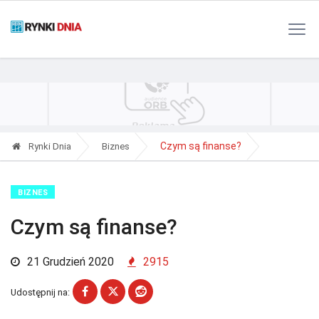
Polityka Prywatności
Reklama
Kontakt
RSS
Czym są finanse?
Rynki Dnia
Biznes
BIZNES
Czym są finanse?
21 Grudzień 2020
2915
Udostępnij na: