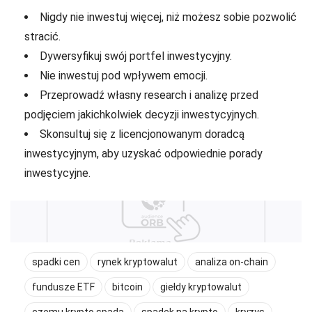
Nigdy nie inwestuj więcej, niż możesz sobie pozwolić
stracić.
Dywersyfikuj swój portfel inwestycyjny.
Nie inwestuj pod wpływem emocji.
Przeprowadź własny research i analizę przed
podjęciem jakichkolwiek decyzji inwestycyjnych.
Skonsultuj się z licencjonowanym doradcą
inwestycyjnym, aby uzyskać odpowiednie porady
inwestycyjne.
spadki cen
rynek kryptowalut
analiza on-chain
fundusze ETF
bitcoin
giełdy kryptowalut
czemu krypto spada
spadek na krypto
kryzys