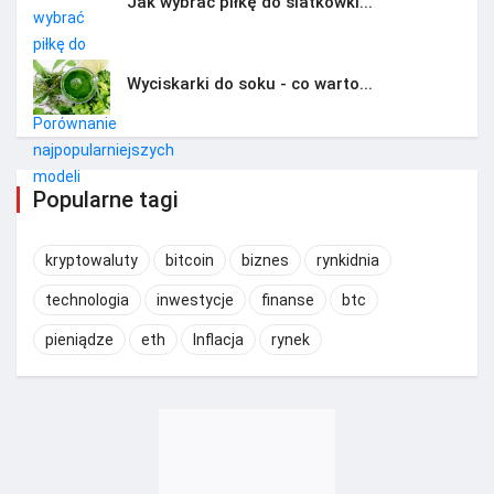
Jak wybrać piłkę do siatkówki...
Wyciskarki do soku - co warto...
Popularne tagi
kryptowaluty
bitcoin
biznes
rynkidnia
technologia
inwestycje
finanse
btc
pieniądze
eth
Inflacja
rynek