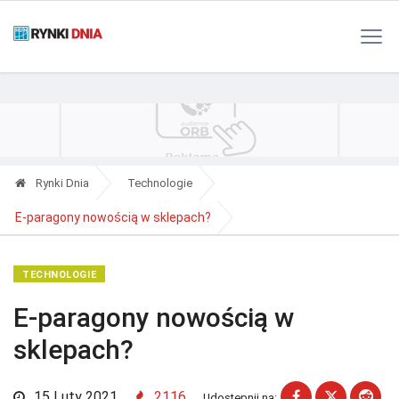
Polityka Prywatności
Reklama
Kontakt
RSS
Rynki Dnia
Technologie
E-paragony nowością w sklepach?
TECHNOLOGIE
E-paragony nowością w
sklepach?
15 Luty 2021
2116
Udostępnij na: