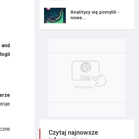
Analitycy się pomylili -
nowe...
 and
ogii
erze
eruje
yczne
Czytaj najnowsze