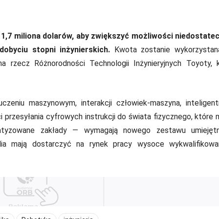
 1,7 miliona dolarów, aby zwiększyć możliwości niedostate
byciu stopni inżynierskich.
Kwota zostanie wykorzystan
a rzecz Różnorodności Technologii Inżynieryjnych Toyoty, 
czeniu maszynowym, interakcji człowiek-maszyna, inteligen
 przesyłania cyfrowych instrukcji do świata fizycznego, które
omatyzowane zakłady — wymagają nowego zestawu umiejętn
ia mają dostarczyć na rynek pracy wysoce wykwalifikowa