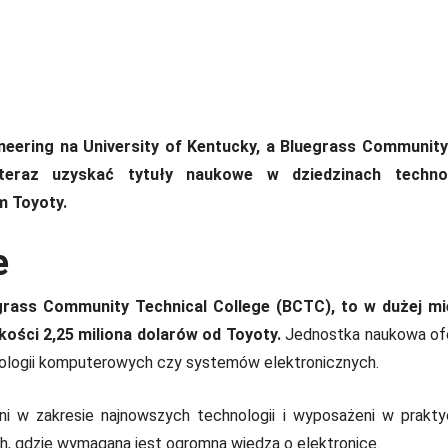
neering na University of Kentucky, a Bluegrass Community
teraz uzyskać tytuły naukowe w dziedzinach technol
om Toyoty.
e
egrass Community Technical College (BCTC), to w dużej mi
kości 2,25 miliona dolarów od Toyoty.
Jednostka naukowa of
chnologii komputerowych czy systemów elektronicznych.
i w zakresie najnowszych technologii i wyposażeni w prakt
h, gdzie wymagana jest ogromna wiedza o elektronice.