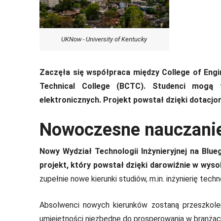
UKNow - University of Kentucky
Zaczęła się współpraca między College of Engi
Technical College (BCTC). Studenci mogą 
elektronicznych. Projekt powstał dzięki dotacj
Nowoczesne nauczani
Nowy Wydział Technologii Inżynieryjnej na Blu
projekt, który powstał dzięki darowiźnie w wyso
zupełnie nowe kierunki studiów, m.in. inżynierię te
Absolwenci nowych kierunków zostaną przeszkolen
umiejętności niezbędne do prosperowania w branżac