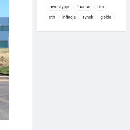
inwestycje
finanse
btc
eth
Inflacja
rynek
giełda