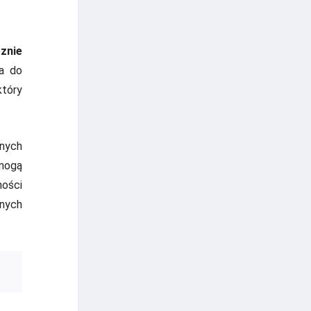
cznie
a do
który
tnych
 mogą
ości
nych