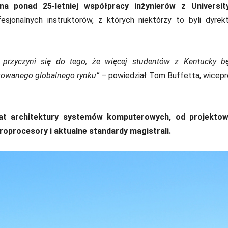
na ponad 25-letniej współpracy inżynierów z Universit
esjonalnych instruktorów, z których niektórzy to byli dyrek
e przyczyni się do tego, że więcej studentów z Kentucky b
owanego globalnego rynku”
– powiedział Tom Buffetta, wicep
t architektury systemów komputerowych, od projektow
procesory i aktualne standardy magistrali.