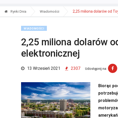
2,25 miliona dolarów od Toy
Rynki Dnia
Wiadomości
WIADOMOŚCI
2,25 miliona dolarów od
elektronicznej
13 Wrzesień 2021
2307
Udostępnij na:
Biorąc po
potrzebuj
problemó
motoryzac
amerykańs