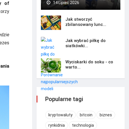
14 Lipiec 2026
y of
torzy
Jak stworzyć
zbilansowany lunc...
ędzie
Jak wybrać piłkę do
rezes
siatkówki...
Wyciskarki do soku - co
ania
warto...
Popularne tagi
kryptowaluty
bitcoin
biznes
rynkidnia
technologia