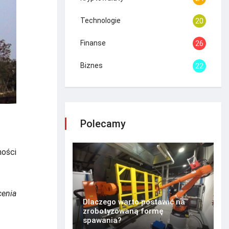
Technologie
20
Finanse
26
Biznes
22
Polecamy
ności
enia
Dlaczego warto postawić na
zrobotyzowaną formę
spawania?