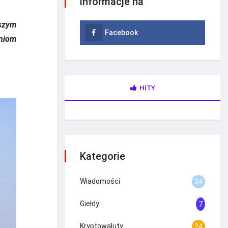
informacje na
aszym
Facebook
zniom
HITY
Kategorie
Wiadomości
34
Giełdy
7
Kryptowaluty
24