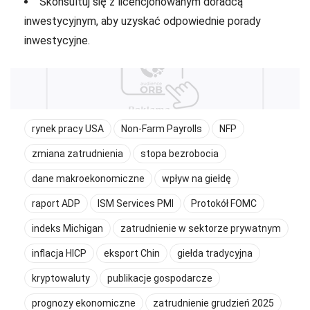
Skonsultuj się z licencjonowanym doradcą
inwestycyjnym, aby uzyskać odpowiednie porady
inwestycyjne.
rynek pracy USA
Non-Farm Payrolls
NFP
zmiana zatrudnienia
stopa bezrobocia
dane makroekonomiczne
wpływ na giełdę
raport ADP
ISM Services PMI
Protokół FOMC
indeks Michigan
zatrudnienie w sektorze prywatnym
inflacja HICP
eksport Chin
giełda tradycyjna
kryptowaluty
publikacje gospodarcze
prognozy ekonomiczne
zatrudnienie grudzień 2025